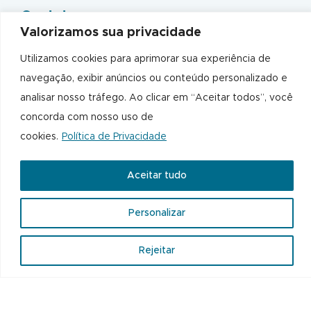
Contato
Valorizamos sua privacidade
+55 11 4873-1064
Utilizamos cookies para aprimorar sua experiência de
comercial@polipackembalagens.com.br
navegação, exibir anúncios ou conteúdo personalizado e
analisar nosso tráfego. Ao clicar em “Aceitar todos”, você
concorda com nosso uso de
cookies.
Política de Privacidade
Aceitar tudo
Personalizar
Rejeitar